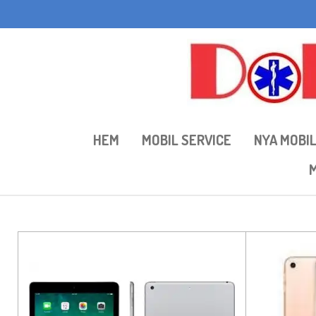
Hoppa
till
huvudinnehållet
HEM
MOBIL SERVICE
NYA MOBI
M