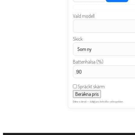
Vald modell
Skick
Batterihälsa (%)
Spräckt skärm
Beräkna pris
Online-estimat — slutligt pris bekräftas vid inspektion.