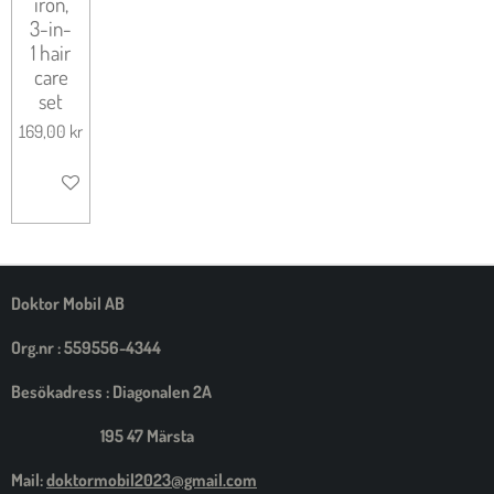
iron,
3-in-
1 hair
care
set
169,00 kr
LÄGG TILL I VARUKORG
Doktor Mobil AB
Org.nr : 559556-4344
Besökadress : Diagonalen 2A
195 47 Märsta
Mail:
doktormobil2023@gmail.com