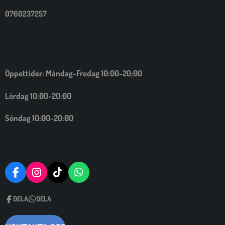
0760237257
Öppettider: Måndag-Fredag 10:00-20;00
Lördag 10:00-20:00
Söndag 10:00-20:00
F
I
T
W
A
N
I
H
C
S
C
A
DELA
DELA
E
T
K
T
B
A
T
S
O
G
A
A