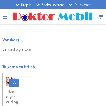
Drop In
Snabb Leverans
Fri Leverans
Hoppa
till
huvudinnehållet
Varukorg
Din varukorg är tom.
Ta gärna en titt på
NY
Hair
dryer,
curling