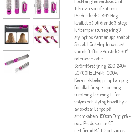
Locktång hårvårdsset 3in1
Tekniska specifikationer:
Produktkod: 01807 Hög
kvalitet på utförande 3-stegs
lufttemperaturreglering 3
stylingtips Värmar upp snabbt
Snabb hårstyling Innovativt
varmluftsflöde Praktisk 360°
roterande kabel
Strömförsörjning: 220-240V
50/60Hz Effekt: 1000W
Keramisk beläggning Lämplig
för alla hårtyper Torkning,
uträtning, lockning, tillför
volym och styling Enkelt byte
av spetsar Längd på
strömkabeln: 150cm Färg: grå -
rosa Produkten är CE-
certifierad Mått: Spetsarnas