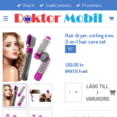
Drop In
Snabb Leverans
Fri Leverans
Hoppa
till
huvudinnehållet
Hair dryer, curling iron,
3-in-1 hair care set
NY
169,00 kr
GRATIS frakt
LÄGG TILL
I
VARUKORG