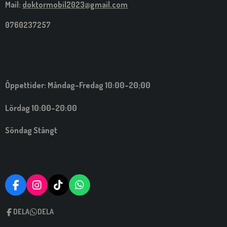
Mail:
doktormobil2023@gmail.com
0760237257
Öppettider: Måndag-Fredag 10:00-20;00
Lördag 10:00-20:00
Söndag Stängt
F
I
T
W
A
N
I
H
C
S
C
A
DELA
DELA
E
T
K
T