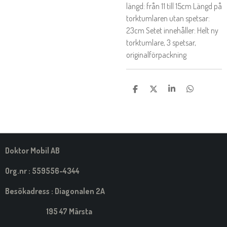
längd: från 11 till 15cm Längd på
torktumlaren utan spetsar:
23cm Setet innehåller: Helt ny
torktumlare, 3 spetsar,
originalförpackning
D
D
D
D
E
E
E
E
L
L
L
L
A
A
A
A
M
E
D
S
Doktor Mobil AB
I
G
Org.nr : 559556-4344
Besökadress : Diagonalen 2A
195 47 Märsta