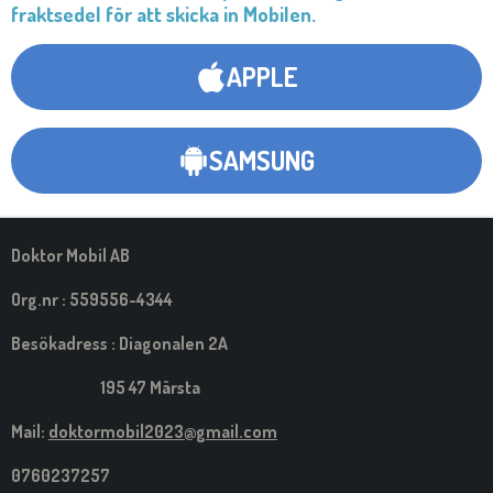
fraktsedel för att skicka in Mobilen.
APPLE
SAMSUNG
Doktor Mobil AB
Org.nr : 559556-4344
Besökadress : Diagonalen 2A
195 47 Märsta
Mail:
doktormobil2023@gmail.com
0760237257