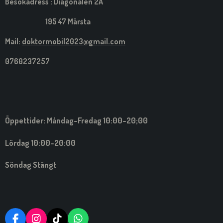
Besökadress : Diagonalen 2A
195 47 Märsta
Mail:
doktormobil2023@gmail.com
0760237257
Öppettider: Måndag-Fredag 10:00-20;00
Lördag 10:00-20:00
Söndag Stängt
F
I
T
W