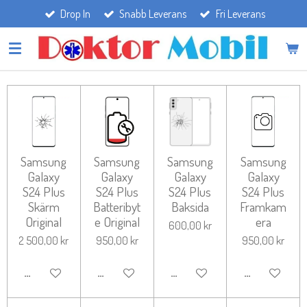
Drop In
Snabb Leverans
Fri Leverans
Hoppa
till
huvudinnehållet
Samsung
Samsung
Samsung
Samsung
Galaxy
Galaxy
Galaxy
Galaxy
S24 Plus
S24 Plus
S24 Plus
S24 Plus
Skärm
Batteribyt
Baksida
Framkam
Original
e Original
era
600,00 kr
2 500,00 kr
950,00 kr
950,00 kr
LÄGG TILL I VARUKORG
LÄGG TILL I VARUKORG
LÄGG TILL I VARUKORG
LÄGG TILL I 