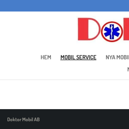
Hoppa
till
huvudinnehållet
HEM
MOBIL SERVICE
NYA MOBI
Doktor Mobil AB