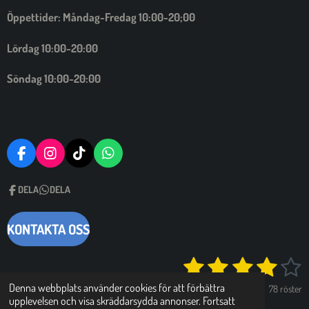
Öppettider: Måndag-Fredag 10:00-20;00
Lördag 10:00-20:00
Söndag 10:00-20:00
F
I
T
W
A
N
I
H
C
S
C
A
DELA
DELA
E
T
K
T
B
A
T
S
O
G
A
A
KONTAKTA OSS
O
R
C
P
K
A
K
P
1
2
3
4
5
S
M
O
k
m
s
s
s
s
s
i
Denna webbplats använder cookies för att förbättra
78 röster
d
c
upplevelsen och visa skräddarsydda annonser. Fortsatt
© 2024 - 2026 Doktor Mobil AB
ö
k