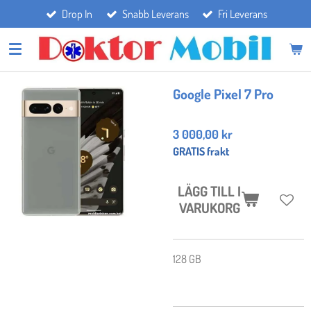
Drop In
Snabb Leverans
Fri Leverans
Hoppa
till
huvudinnehållet
Google Pixel 7 Pro
3 000,00 kr
GRATIS frakt
LÄGG TILL I
VARUKORG
128 GB