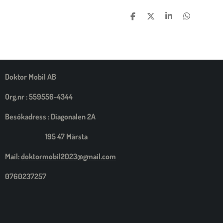
D
D
D
D
E
E
E
E
L
L
L
L
A
A
A
A
M
E
D
S
Doktor Mobil AB
I
G
Org.nr : 559556-4344
Besökadress : Diagonalen 2A
195 47 Märsta
Mail:
doktormobil2023@gmail.com
0760237257