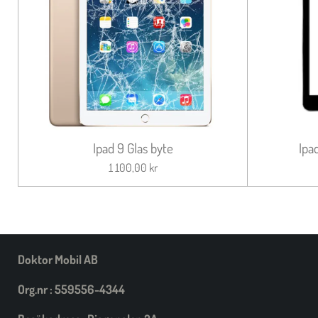
Ipad 9 Glas byte
Ipa
1 100,00 kr
Doktor Mobil AB
Org.nr : 559556-4344