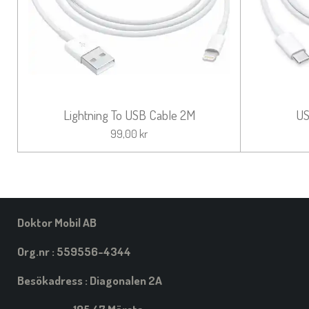
Lightning To USB Cable 2M
US
99,00 kr
Doktor Mobil AB
Org.nr : 559556-4344
Besökadress : Diagonalen 2A
195 47 Märsta