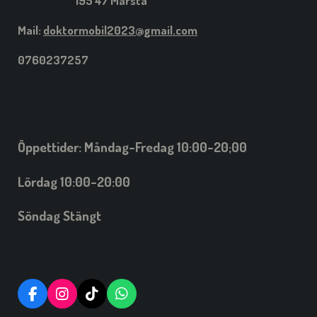
Mail:
doktormobil2023@gmail.com
0760237257
Öppettider: Måndag-Fredag 10:00-20;00
Lördag 10:00-20:00
Söndag Stängt
F
I
T
W
A
N
I
H