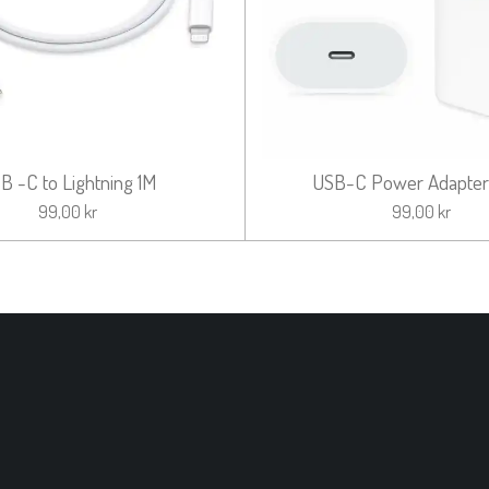
B -C to Lightning 1M
USB-C Power Adapte
99,00 kr
99,00 kr