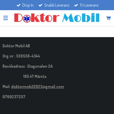
Drop In
Snabb Leverans
Fri Leverans
Hoppa
till
huvudinnehållet
Doktor Mobil AB
Org.nr : 559556-4344
Besökadress : Diagonalen 2A
195 47 Märsta
Mail:
doktormobil2023@gmail.com
0760237257