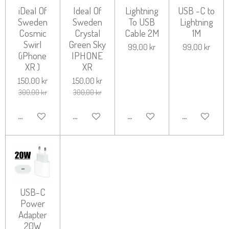
iDeal Of
Ideal Of
Lightning
USB -C to
Sweden
Sweden
To USB
Lightning
Cosmic
Crystal
Cable 2M
1M
Swirl
Green Sky
99,00 kr
99,00 kr
(iPhone
IPHONE
XR )
XR
150,00 kr
150,00 kr
300,00 kr
300,00 kr
LÄGG TILL I VARUKORG
LÄGG TILL I VARUKORG
LÄGG TILL I VARUKORG
LÄGG TILL I 
USB-C
Power
Adapter
20W