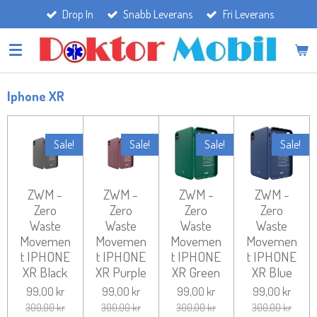
Drop In
Snabb Leverans
Fri Leverans
Hoppa
till
huvudinnehållet
Iphone XR
Sale!
Sale!
Sale!
Sale!
ZWM -
ZWM -
ZWM -
ZWM -
Zero
Zero
Zero
Zero
Waste
Waste
Waste
Waste
Movemen
Movemen
Movemen
Movemen
t IPHONE
t IPHONE
t IPHONE
t IPHONE
XR Black
XR Purple
XR Green
XR Blue
99,00 kr
99,00 kr
99,00 kr
99,00 kr
300,00 kr
300,00 kr
300,00 kr
300,00 kr