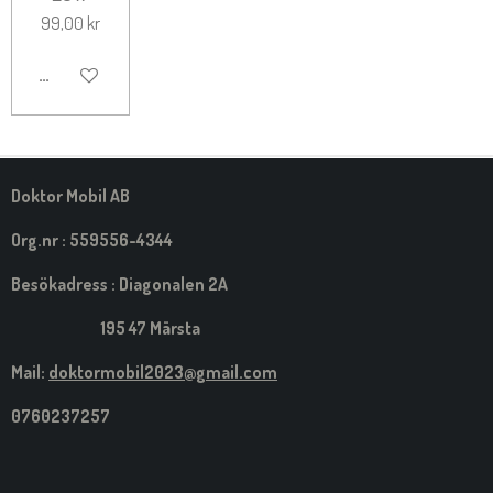
99,00 kr
LÄGG TILL I VARUKORG
Doktor Mobil AB
Org.nr : 559556-4344
Besökadress : Diagonalen 2A
195 47 Märsta
Mail:
doktormobil2023@gmail.com
0760237257