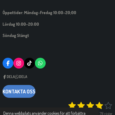
Öppettider: Måndag-Fredag 10:00-20;00
Lördag 10:00-20:00
Söndag Stängt
F
I
T
W
A
N
I
H
C
S
C
A
DELA
DELA
E
T
K
T
B
A
T
S
O
G
A
A
KONTAKTA OSS
O
R
C
P
K
A
K
P
1
2
3
4
5
S
M
O
k
m
s
s
s
s
s
i
Denna webbplats använder cookies för att förbättra
78 röster
d