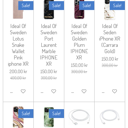
Sale!
Sale!
Sale!
Sale!
Ideal Of
Ideal Of
Ideal Of
Ideal Of
Sweden
Sweden
Sweden
Seden
Lotus
Port
Golden
iPhone XR
Snake
Laurent
Plum
(Carrara
Wallet
Marble
IPHONE
Gold)
Pink
IPHONE
XR
150,00 kr
iphone XR
XR
150,00 kr
300,00 kr
200,00 kr
150,00 kr
300,00 kr
400,00 kr
300,00 kr
LÄGG TILL I VARUKORG
LÄGG TILL I VARUKORG
LÄGG TILL I VARUKORG
LÄGG TILL I 
Sale!
Sale!