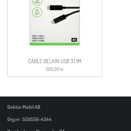
CABLE BELKIN USB 3.1 1M
300,00 kr
Doktor Mobil AB
Org.nr : 559556-4344