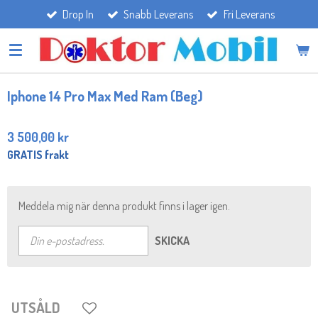
Drop In
Snabb Leverans
Fri Leverans
Hoppa
till
huvudinnehållet
Iphone 14 Pro Max Med Ram (Beg)
3 500,00 kr
GRATIS frakt
Meddela mig när denna produkt finns i lager igen.
SKICKA
UTSÅLD