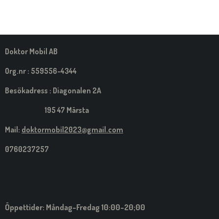
E
E
E
E
L
L
L
L
A
A
A
A
M
E
D
S
Doktor Mobil AB
I
G
Org.nr : 559556-4344
Besökadress : Diagonalen 2A
195 47 Märsta
Mail:
doktormobil2023@gmail.com
0760237257
Öppettider: Måndag-Fredag 10:00-20;00