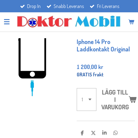
Drop In
Snabb Leverans
Fri Leverans
Hoppa
till
huvudinnehållet
Iphone 14 Pro
Laddkontakt Original
1 200,00 kr
GRATIS frakt
LÄGG TILL
I
VARUKORG
D
D
D
D