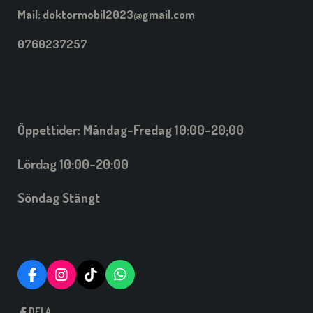
Mail:
doktormobil2023@gmail.com
0760237257
Öppettider: Måndag-Fredag 10:00-20;00
Lördag 10:00-20:00
Söndag Stängt
F
I
T
W
A
N
I
H
C
S
C
A
DELA