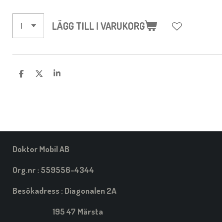
LÄGG TILL I VARUKORG
D
D
D
E
E
E
L
L
L
A
A
A
M
E
D
S
I
Doktor Mobil AB
G
Org.nr : 559556-4344
Besökadress : Diagonalen 2A
195 47 Märsta