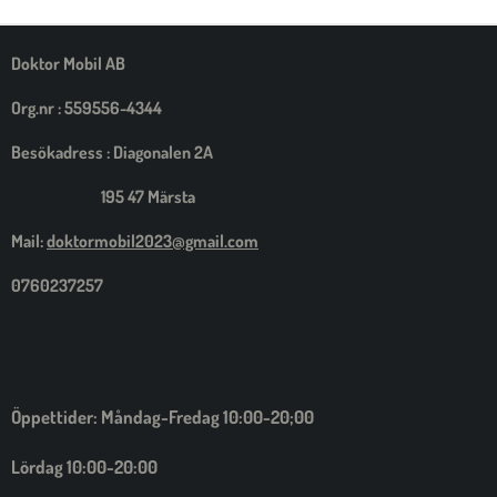
M
E
D
S
Doktor Mobil AB
I
G
Org.nr : 559556-4344
Besökadress : Diagonalen 2A
195 47 Märsta
Mail:
doktormobil2023@gmail.com
0760237257
Öppettider: Måndag-Fredag 10:00-20;00
Lördag 10:00-20:00