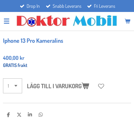
Drop In
Snabb Leverans
Fri Leverans
Hoppa
till
huvudinnehållet
Iphone 13 Pro Kameralins
400,00 kr
GRATIS frakt
LÄGG TILL I VARUKORG
D
D
D
D
E
E
E
E
L
L
L
L
A
A
A
A