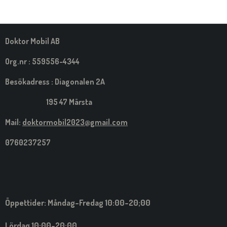
A
A
A
A
M
E
D
S
Doktor Mobil AB
I
G
Org.nr : 559556-4344
Besökadress : Diagonalen 2A
195 47 Märsta
Mail:
doktormobil2023@gmail.com
0760237257
Öppettider: Måndag-Fredag 10:00-20;00
Lördag 10:00-20:00