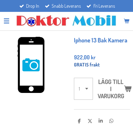
Drop In
Snabb Leverans
Fri Leverans
Hoppa
till
huvudinnehållet
Iphone 13 Bak Kamera
922,00 kr
GRATIS frakt
LÄGG TILL
I
VARUKORG
D
D
D
D
E
E
E
E
L
L
L
L