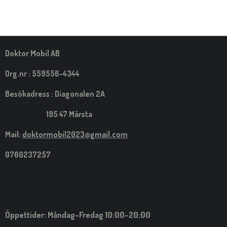
E
E
E
E
L
L
L
L
A
A
A
A
M
E
D
S
Doktor Mobil AB
I
G
Org.nr : 559556-4344
Besökadress : Diagonalen 2A
195 47 Märsta
Mail:
doktormobil2023@gmail.com
0760237257
Öppettider: Måndag-Fredag 10:00-20;00