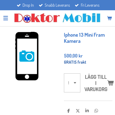
Drop In
Snabb Leverans
Fri Leverans
Hoppa
till
huvudinnehållet
Iphone 13 Mini Fram
Kamera
500,00 kr
GRATIS frakt
LÄGG TILL
I
VARUKORG
D
D
D
D