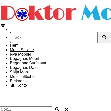
Hoppa
till
huvudinnehållet
Hem
Mobil Service
Nya Mobiler
Begagnad Mobil
Begagnad Surfplatta
Begagnad Dator
Sälja Mobil
Mobil Tillbehör
Elektronik
Konto