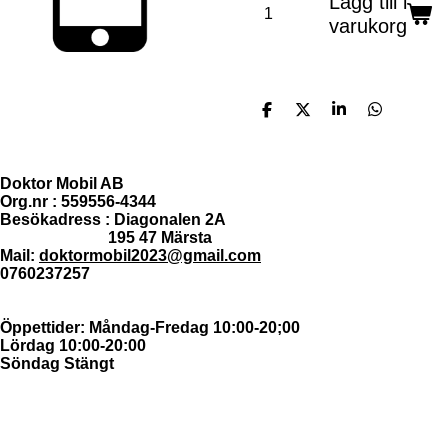
Lägg till i
varukorg
D
D
D
D
e
e
e
e
l
l
l
l
a
a
a
a
m
Doktor Mobil AB
e
Org.nr : 559556-4344
d
Besökadress : Diagonalen 2A
s
195 47 Märsta
i
Mail:
doktormobil2023@gmail.com
g
0760237257
Öppettider: Måndag-Fredag 10:00-20;00
Lördag 10:00-20:00
Söndag Stängt