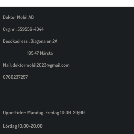
M
E
D
S
Doktor Mobil AB
I
G
Org.nr : 559556-4344
Besökadress : Diagonalen 2A
195 47 Märsta
Mail:
doktormobil2023@gmail.com
0760237257
Öppettider: Måndag-Fredag 10:00-20;00
Lördag 10:00-20:00