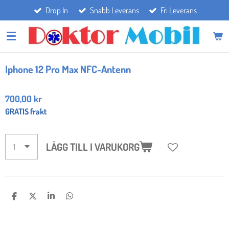
Drop In
Snabb Leverans
Fri Leverans
Hoppa
till
huvudinnehållet
Iphone 12 Pro Max NFC-Antenn
700,00 kr
GRATIS frakt
LÄGG TILL I VARUKORG
D
D
D
D
E
E
E
E
L
L
L
L
A
A
A
A