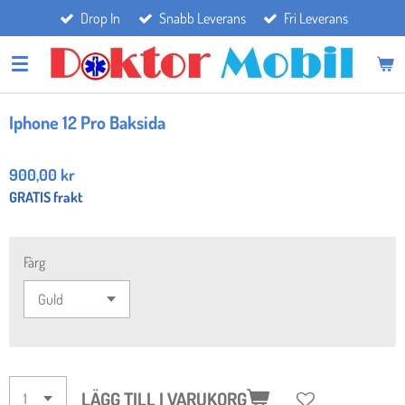
Drop In
Snabb Leverans
Fri Leverans
Hoppa
till
huvudinnehållet
Iphone 12 Pro Baksida
900,00 kr
GRATIS frakt
Färg
LÄGG TILL I VARUKORG