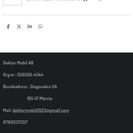
D
D
D
D
E
E
E
E
L
L
L
L
A
A
A
A
M
E
D
S
Doktor Mobil AB
I
G
Org.nr : 559556-4344
Besökadress : Diagonalen 2A
195 47 Märsta
Mail:
doktormobil2023@gmail.com
0760237257