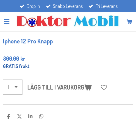
Drop In
Snabb Leverans
Fri Leverans
Hoppa
till
huvudinnehållet
Iphone 12 Pro Knapp
800,00 kr
GRATIS frakt
LÄGG TILL I VARUKORG
D
D
D
D
E
E
E
E
L
L
L
L
A
A
A
A