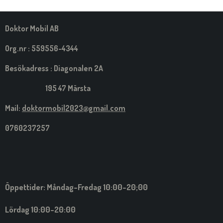
M
E
D
S
Doktor Mobil AB
I
G
Org.nr : 559556-4344
Besökadress : Diagonalen 2A
195 47 Märsta
Mail:
doktormobil2023@gmail.com
0760237257
Öppettider: Måndag-Fredag 10:00-20;00
Lördag 10:00-20:00