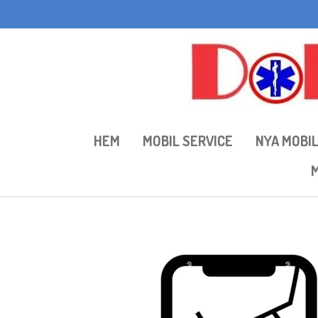
Hoppa
till
huvudinnehållet
HEM
MOBIL SERVICE
NYA MOBI
M