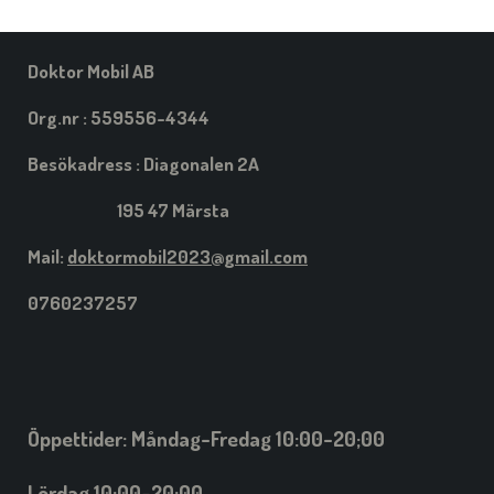
Doktor Mobil AB
Org.nr : 559556-4344
Besökadress : Diagonalen 2A
195 47 Märsta
Mail:
doktormobil2023@gmail.com
0760237257
Öppettider: Måndag-Fredag 10:00-20;00
Lördag 10:00-20:00