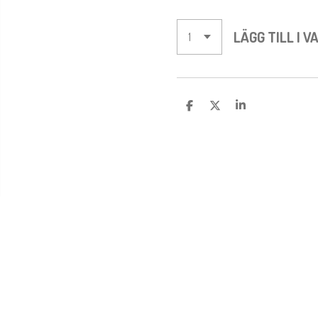
LÄGG TILL I 
D
D
D
E
E
E
L
L
L
A
A
A
M
E
D
S
I
G