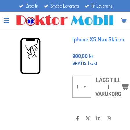
Drop In
Snabb Leverans
Fri Leverans
Hoppa
till
huvudinnehållet
Iphone XS Max Skärm
900,00 kr
GRATIS frakt
LÄGG TILL
I
VARUKORG
D
D
D
D
E
E
E
E
L
L
L
L