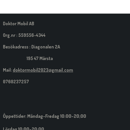
A
A
A
A
M
E
D
S
Doktor Mobil AB
I
G
Org.nr : 559556-4344
Besökadress : Diagonalen 2A
195 47 Märsta
Mail:
doktormobil2023@gmail.com
0760237257
Öppettider: Måndag-Fredag 10:00-20;00
Lördag 10:00-20:00