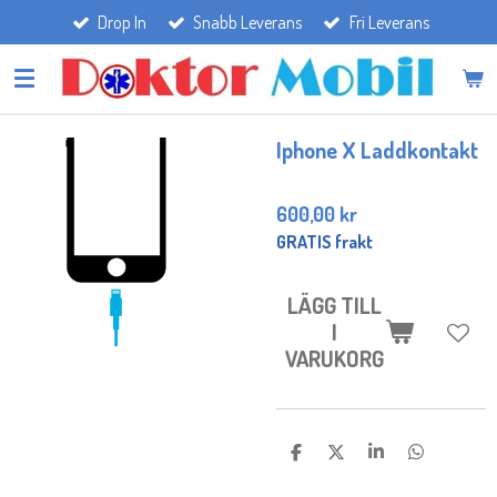
Drop In
Snabb Leverans
Fri Leverans
Hoppa
till
huvudinnehållet
Iphone X Laddkontakt
600,00 kr
GRATIS frakt
LÄGG TILL
I
VARUKORG
D
D
D
D
E
E
E
E
L
L
L
L