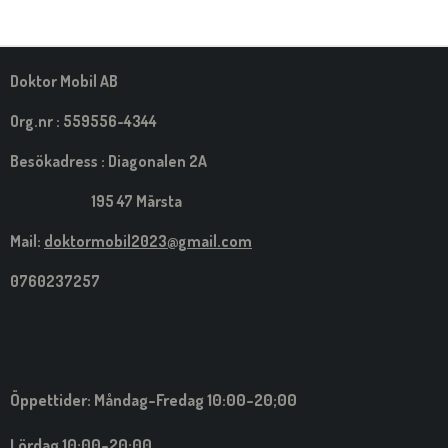
A
A
A
A
M
E
D
S
Doktor Mobil AB
I
G
Org.nr : 559556-4344
Besökadress : Diagonalen 2A
195 47 Märsta
Mail:
doktormobil2023@gmail.com
0760237257
Öppettider: Måndag-Fredag 10:00-20;00
Lördag 10:00-20:00