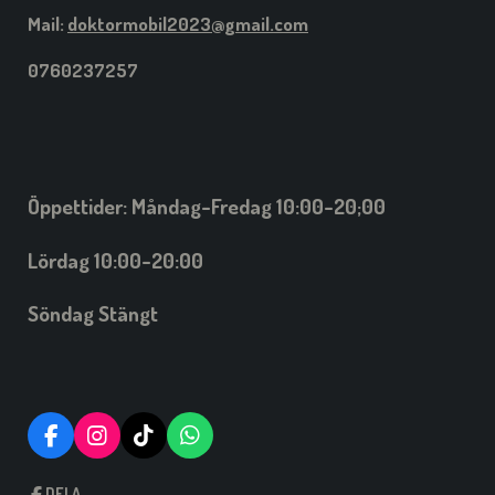
Mail:
doktormobil2023@gmail.com
0760237257
Öppettider: Måndag-Fredag 10:00-20;00
Lördag 10:00-20:00
Söndag Stängt
F
I
T
W
A
N
I
H
C
S
C
A
DELA