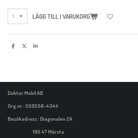
LÄGG TILL I VARUKORG
D
D
D
E
E
E
L
L
L
A
A
A
M
E
D
S
I
Doktor Mobil AB
G
Org.nr : 559556-4344
Besökadress : Diagonalen 2A
195 47 Märsta