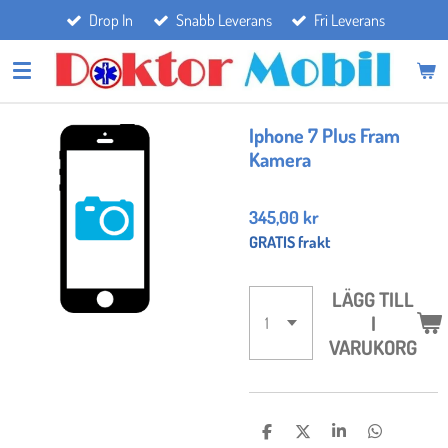
Drop In
Snabb Leverans
Fri Leverans
Hoppa
till
huvudinnehållet
Iphone 7 Plus Fram
Kamera
345,00 kr
GRATIS frakt
LÄGG TILL
I
VARUKORG
D
D
D
D