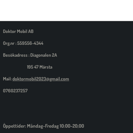
E
E
E
E
L
L
L
L
A
A
A
A
M
E
D
S
Doktor Mobil AB
I
G
Org.nr : 559556-4344
Besökadress : Diagonalen 2A
195 47 Märsta
Mail:
doktormobil2023@gmail.com
0760237257
Öppettider: Måndag-Fredag 10:00-20;00