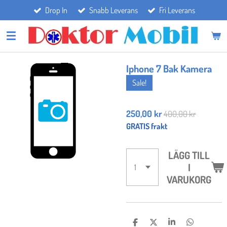
Drop In
Snabb Leverans
Fri Leverans
Hoppa
till
huvudinnehållet
Iphone 7 Bak Kamera
Sale!
250,00 kr
400,00 kr
GRATIS frakt
LÄGG TILL
I
VARUKORG
D
D
D
D