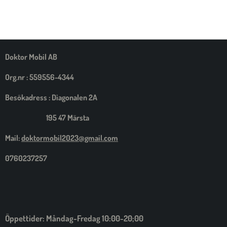
E
E
E
E
L
L
L
L
A
A
A
A
M
E
D
S
Doktor Mobil AB
I
G
Org.nr : 559556-4344
Besökadress : Diagonalen 2A
195 47 Märsta
Mail:
doktormobil2023@gmail.com
0760237257
Öppettider: Måndag-Fredag 10:00-20;00