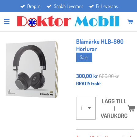
Drop In
Snabb Leverans
Fri Leverans
Hoppa
till
huvudinnehållet
Blåmärke HLB-800
Hörlurar
Sale!
300,00 kr
600,00 kr
GRATIS frakt
LÄGG TILL
I
VARUKORG