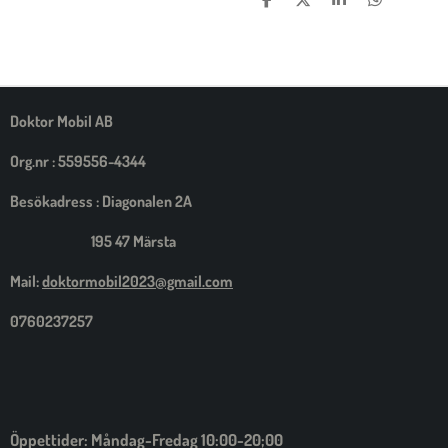
D
D
D
D
E
E
E
E
L
L
L
L
A
A
A
A
M
E
D
S
Doktor Mobil AB
I
G
Org.nr : 559556-4344
Besökadress : Diagonalen 2A
195 47 Märsta
Mail:
doktormobil2023@gmail.com
0760237257
Öppettider: Måndag-Fredag 10:00-20;00