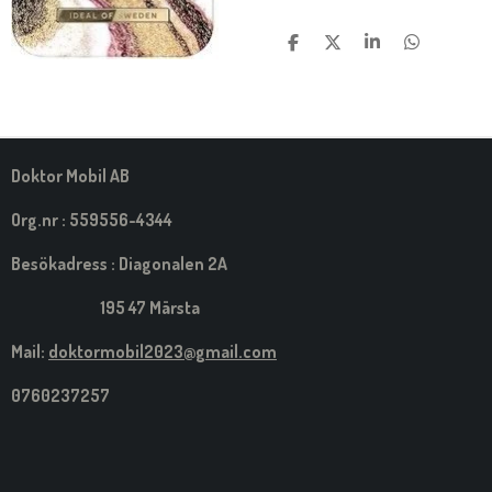
D
D
D
D
E
E
E
E
L
L
L
L
A
A
A
A
M
E
D
S
Doktor Mobil AB
I
G
Org.nr : 559556-4344
Besökadress : Diagonalen 2A
195 47 Märsta
Mail:
doktormobil2023@gmail.com
0760237257