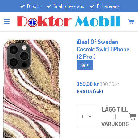
Drop In
Snabb Leverans
Fri Leverans
Hoppa
till
huvudinnehållet
iDeal Of Sweden
Cosmic Swirl (iPhone
12 Pro )
Sale!
150,00 kr
300,00 kr
GRATIS frakt
LÄGG TILL
I
VARUKORG