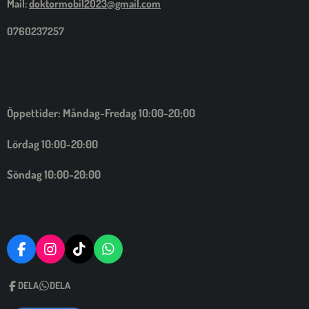
Mail:
doktormobil2023@gmail.com
0760237257
Öppettider: Måndag-Fredag 10:00-20;00
Lördag 10:00-20:00
Söndag 10:00-20:00
F
I
T
W
A
N
I
H
C
S
C
A
DELA
DELA
E
T
K
T
B
A
T
S