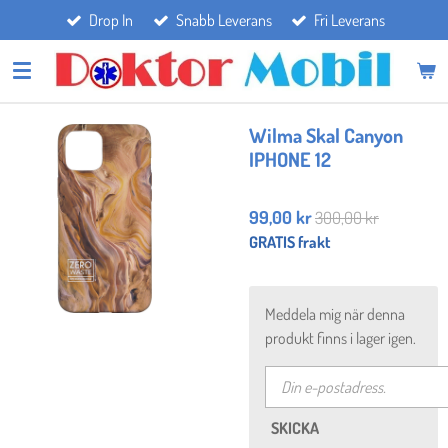
Drop In
Snabb Leverans
Fri Leverans
Hoppa
till
huvudinnehållet
Wilma Skal Canyon
IPHONE 12
99,00 kr
300,00 kr
GRATIS frakt
Meddela mig när denna
produkt finns i lager igen.
SKICKA