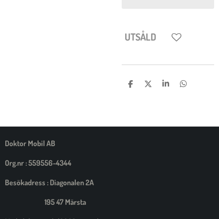
UTSÅLD
D
D
D
D
E
E
E
E
L
L
L
L
A
A
A
A
M
E
D
S
Doktor Mobil AB
I
G
Org.nr : 559556-4344
Besökadress : Diagonalen 2A
195 47 Märsta