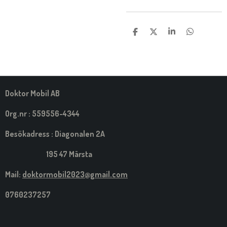
D
D
D
D
E
E
E
E
L
L
L
L
A
A
A
A
M
E
D
S
Doktor Mobil AB
I
G
Org.nr : 559556-4344
Besökadress : Diagonalen 2A
195 47 Märsta
Mail:
doktormobil2023@gmail.com
0760237257