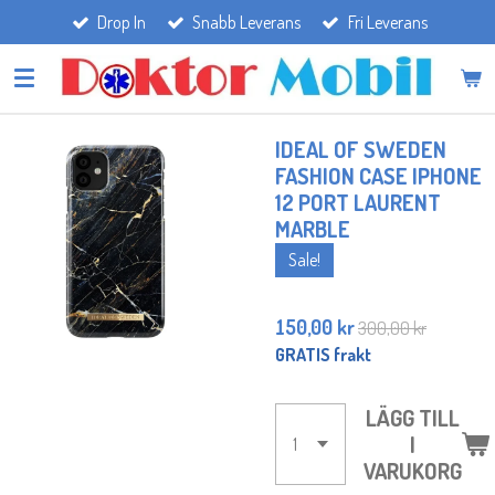
Drop In
Snabb Leverans
Fri Leverans
Hoppa
till
huvudinnehållet
IDEAL OF SWEDEN
FASHION CASE IPHONE
12 PORT LAURENT
MARBLE
Sale!
150,00 kr
300,00 kr
GRATIS frakt
LÄGG TILL
I
VARUKORG