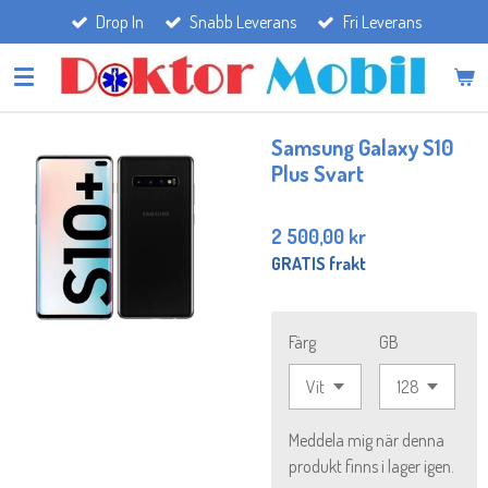
Drop In
Snabb Leverans
Fri Leverans
Hoppa
till
huvudinnehållet
Samsung Galaxy S10
Plus Svart
2 500,00 kr
GRATIS frakt
Färg
GB
Meddela mig när denna
produkt finns i lager igen.