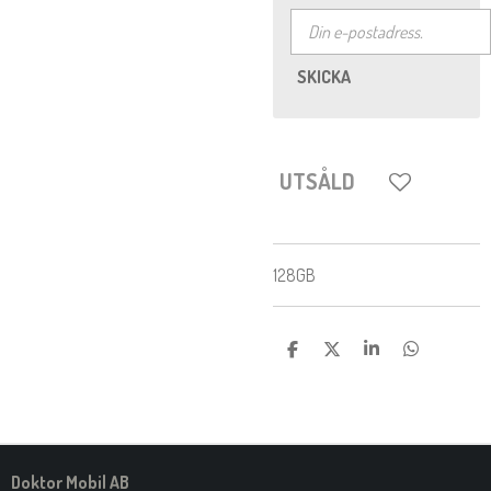
SKICKA
UTSÅLD
128GB
D
D
D
D
E
E
E
E
L
L
L
L
A
A
A
A
M
E
D
S
Doktor Mobil AB