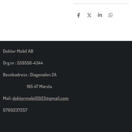
D
D
D
D
E
E
E
E
L
L
L
L
A
A
A
A
M
E
D
S
Doktor Mobil AB
I
G
Org.nr : 559556-4344
Besökadress : Diagonalen 2A
195 47 Märsta
Mail:
doktormobil2023@gmail.com
0760237257