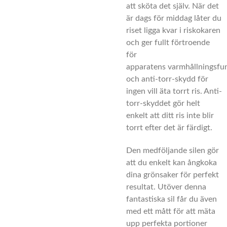
att sköta det själv.
När det
är dags för middag låter du
riset ligga kvar i riskokaren
och ger fullt förtroende
för
apparatens
varmhållningsfu
och
anti-torr-skydd för
ingen vill äta torrt ris. Anti-
torr-skyddet gör helt
enkelt att
ditt ris inte blir
torrt efter det är färdigt.
De
n
medföljande silen gör
att du enkelt kan ångkoka
dina grönsaker
för perfekt
resultat. Utöver denna
fantastiska sil får du även
med ett mått för att mäta
u
pp perfekta portioner