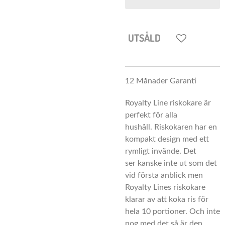
UTSÅLD
12 Månader Garanti
Royalty Line riskokare är
perfekt för alla
hushåll.
Riskokaren har en
kompakt design med ett
rymligt invände. De
t
ser
kanske
inte ut som det
vid första anblick men
Royalty Lines riskokare
klarar av att koka ris för
hela 10 portioner. Och inte
nog med det så
är den