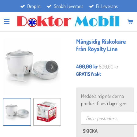
Drop In
Snabb Leverans
Fri Leverans
Hoppa
till
huvudinnehållet
Mångsidig Riskokare
från Royalty Line
400,00 kr
500,00 kr
GRATIS frakt
Meddela mig när denna
produkt finns i lager igen.
SKICKA