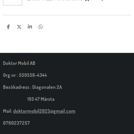
D
D
D
D
E
E
E
E
L
L
L
L
A
A
A
A
M
E
D
S
Doktor Mobil AB
I
G
Org.nr : 559556-4344
Besökadress : Diagonalen 2A
195 47 Märsta
Mail:
doktormobil2023@gmail.com
0760237257