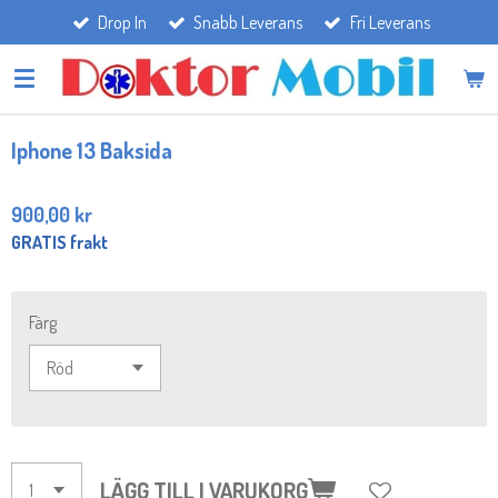
Drop In
Snabb Leverans
Fri Leverans
Hoppa
till
huvudinnehållet
Iphone 13 Baksida
900,00 kr
GRATIS frakt
Färg
LÄGG TILL I VARUKORG