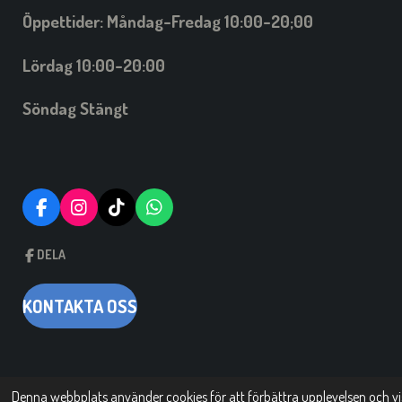
Öppettider: Måndag-Fredag 10:00-20;00
Lördag 10:00-20:00
Söndag Stängt
F
I
T
W
A
N
I
H
C
S
C
A
DELA
E
T
K
T
B
A
T
S
O
G
A
A
KONTAKTA OSS
O
R
C
P
K
A
K
P
M
O
m
d
Denna webbplats använder cookies för att förbättra upplevelsen och v