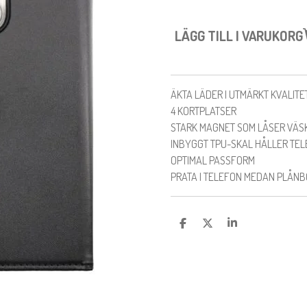
LÄGG TILL I VARUKORG
ÄKTA LÄDER I UTMÄRKT KVALITE
4 KORTPLATSER
STARK MAGNET SOM LÅSER VÄS
INBYGGT TPU-SKAL HÅLLER TE
OPTIMAL PASSFORM
PRATA I TELEFON MEDAN PLÅNB
D
D
D
E
E
E
L
L
L
A
A
A
M
E
D
S