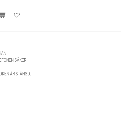
T
KAN
LEFONEN SÄKER
OKEN ÄR STÄNGD.