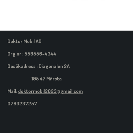
Doktor Mobil AB
Org.nr : 559556-4344
Besökadress : Diagonalen 2A
195 47 Märsta
Mail:
doktormobil2023@gmail.com
0760237257