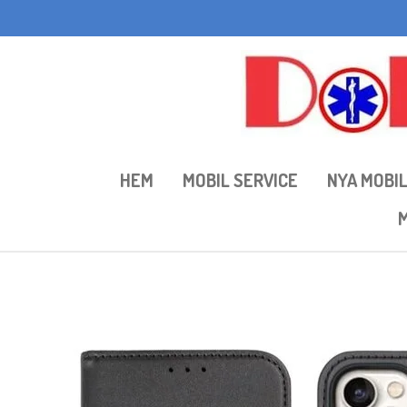
Hoppa
till
huvudinnehållet
HEM
MOBIL SERVICE
NYA MOBI
M