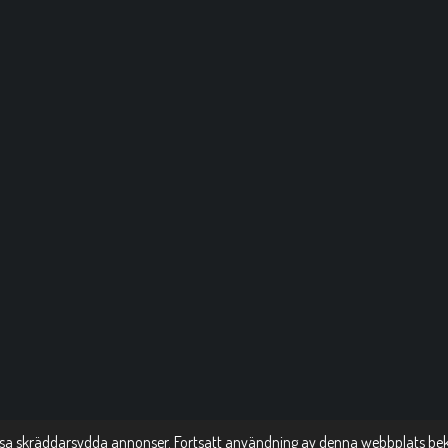
isa skräddarsydda annonser. Fortsatt användning av denna webbplats bek