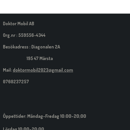
A
A
A
A
M
E
D
S
Doktor Mobil AB
I
G
Org.nr : 559556-4344
Besökadress : Diagonalen 2A
195 47 Märsta
Mail:
doktormobil2023@gmail.com
0760237257
Öppettider: Måndag-Fredag 10:00-20;00
Lördag 10:00-20:00