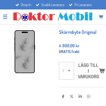
Drop In
Snabb Leverans
Fri Leverans
Hoppa
till
huvudinnehållet
Skärmbyte Original
4 800,00 kr
GRATIS frakt
LÄGG TILL
I
VARUKORG
D
D
D
D
E
E
E
E
L
L
L
L