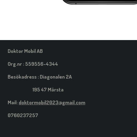
Doktor Mobil AB
Org.nr : 559556-4344
Besökadress : Diagonalen 2A
195 47 Märsta
Mail:
doktormobil2023@gmail.com
0760237257