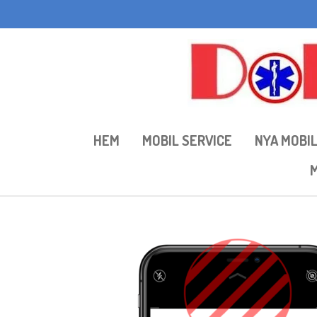
Hoppa
till
huvudinnehållet
HEM
MOBIL SERVICE
NYA MOBI
M