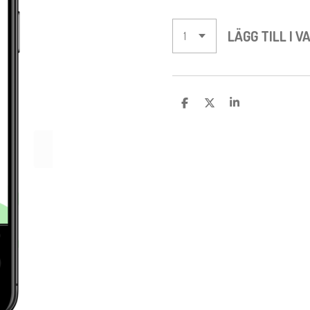
LÄGG TILL I 
D
D
D
E
E
E
L
L
L
A
A
A
M
E
D
S
I
G