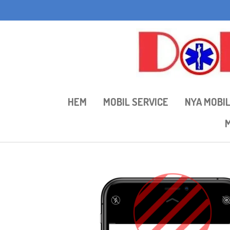
Hoppa
till
huvudinnehållet
HEM
MOBIL SERVICE
NYA MOBI
M