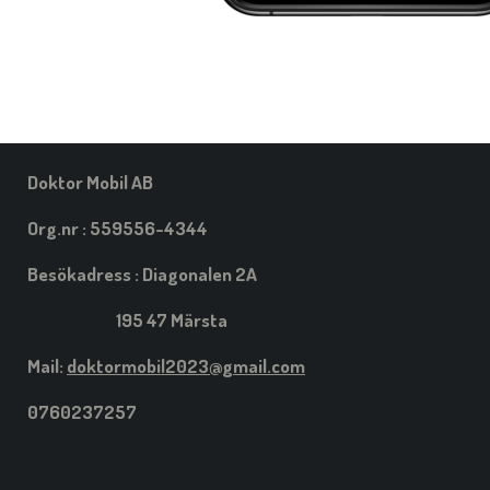
Doktor Mobil AB
Org.nr : 559556-4344
Besökadress : Diagonalen 2A
195 47 Märsta
Mail:
doktormobil2023@gmail.com
0760237257