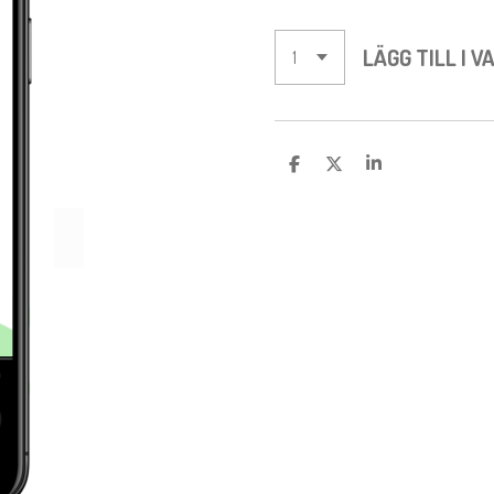
LÄGG TILL I 
D
D
D
E
E
E
L
L
L
A
A
A
M
E
D
S
I
G