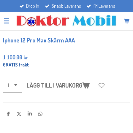
Drop In
Snabb Leverans
Fri Leverans
Hoppa
till
huvudinnehållet
Iphone 12 Pro Max Skärm AAA
1 100,00 kr
GRATIS frakt
LÄGG TILL I VARUKORG
D
D
D
D
E
E
E
E
L
L
L
L
A
A
A
A