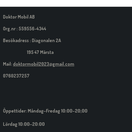
M
E
D
S
Doktor Mobil AB
I
G
Org.nr : 559556-4344
Besökadress : Diagonalen 2A
195 47 Märsta
Mail:
doktormobil2023@gmail.com
0760237257
Öppettider: Måndag-Fredag 10:00-20;00
Lördag 10:00-20:00