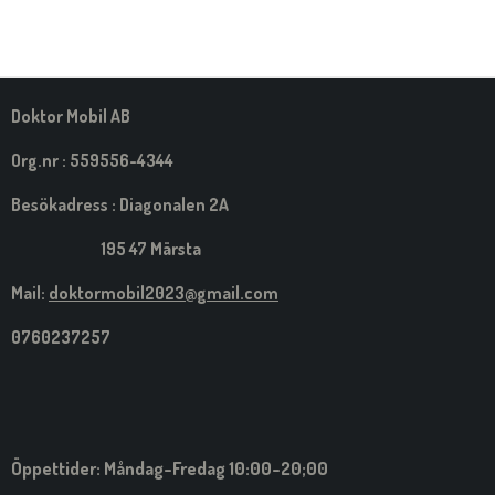
E
E
E
E
L
L
L
L
A
A
A
A
M
E
D
S
Doktor Mobil AB
I
G
Org.nr : 559556-4344
Besökadress : Diagonalen 2A
195 47 Märsta
Mail:
doktormobil2023@gmail.com
0760237257
Öppettider: Måndag-Fredag 10:00-20;00