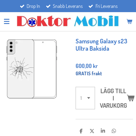
Drop In
Snabb Leverans
Fri Leverans
Hoppa
till
huvudinnehållet
Samsung Galaxy s23
Ultra Baksida
600,00 kr
GRATIS frakt
LÄGG TILL
I
VARUKORG
D
D
D
D