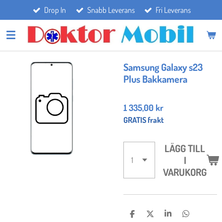
Drop In
Snabb Leverans
Fri Leverans
Hoppa
till
huvudinnehållet
Samsung Galaxy s23
Plus Bakkamera
1 335,00 kr
GRATIS frakt
LÄGG TILL
I
VARUKORG
D
D
D
D