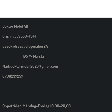
E
E
E
E
L
L
L
L
A
A
A
A
M
E
D
S
Doktor Mobil AB
I
G
Org.nr : 559556-4344
Besökadress : Diagonalen 2A
195 47 Märsta
Mail:
doktormobil2023@gmail.com
0760237257
Öppettider: Måndag-Fredag 10:00-20;00