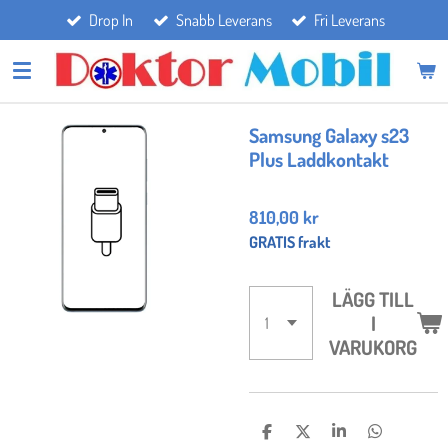
Drop In
Snabb Leverans
Fri Leverans
Hoppa
till
huvudinnehållet
Samsung Galaxy s23
Plus Laddkontakt
810,00 kr
GRATIS frakt
LÄGG TILL
I
VARUKORG
D
D
D
D