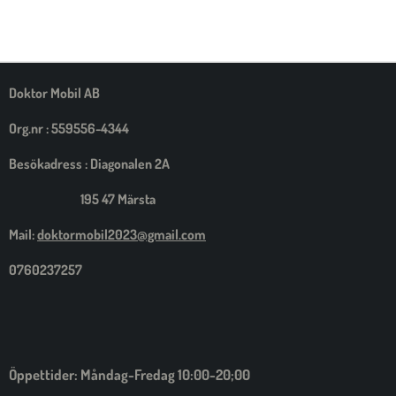
E
E
E
E
L
L
L
L
A
A
A
A
M
E
D
S
Doktor Mobil AB
I
G
Org.nr : 559556-4344
Besökadress : Diagonalen 2A
195 47 Märsta
Mail:
doktormobil2023@gmail.com
0760237257
Öppettider: Måndag-Fredag 10:00-20;00