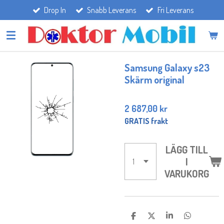
Drop In
Snabb Leverans
Fri Leverans
Hoppa
till
huvudinnehållet
Samsung Galaxy s23
Skärm original
2 687,00 kr
GRATIS frakt
LÄGG TILL
I
VARUKORG
D
D
D
D