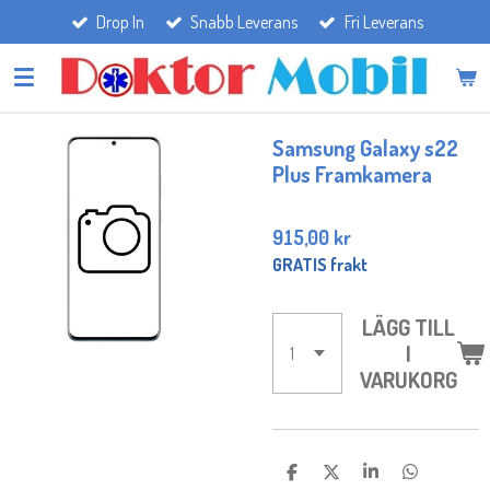
Drop In
Snabb Leverans
Fri Leverans
Hoppa
till
huvudinnehållet
Samsung Galaxy s22
Plus Framkamera
915,00 kr
GRATIS frakt
LÄGG TILL
I
VARUKORG
D
D
D
D