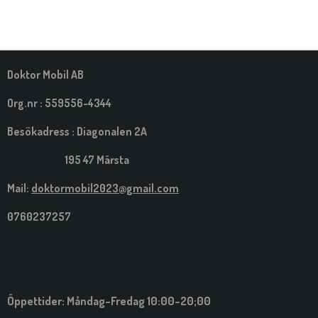
E
E
E
E
L
L
L
L
A
A
A
A
M
E
D
S
Doktor Mobil AB
I
G
Org.nr : 559556-4344
Besökadress : Diagonalen 2A
195 47 Märsta
Mail:
doktormobil2023@gmail.com
0760237257
Öppettider: Måndag-Fredag 10:00-20;00