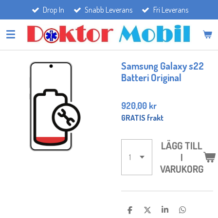
Drop In
Snabb Leverans
Fri Leverans
Hoppa
till
huvudinnehållet
Samsung Galaxy s22
Batteri Original
920,00 kr
GRATIS frakt
LÄGG TILL
I
VARUKORG
D
D
D
D