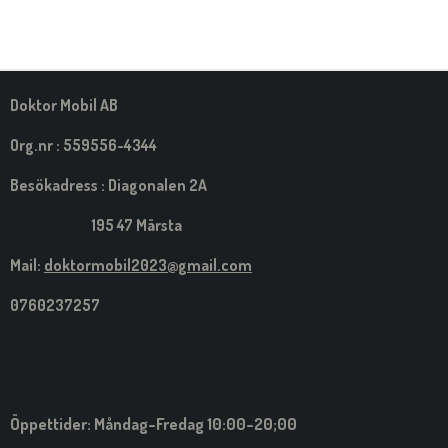
E
E
E
E
L
L
L
L
A
A
A
A
M
E
D
S
Doktor Mobil AB
I
G
Org.nr : 559556-4344
Besökadress : Diagonalen 2A
195 47 Märsta
Mail:
doktormobil2023@gmail.com
0760237257
Öppettider: Måndag-Fredag 10:00-20;00