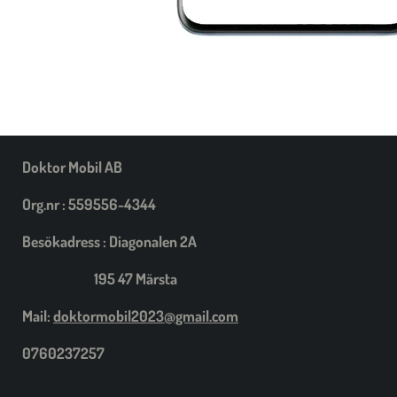
Doktor Mobil AB
Org.nr : 559556-4344
Besökadress : Diagonalen 2A
195 47 Märsta
Mail:
doktormobil2023@gmail.com
0760237257