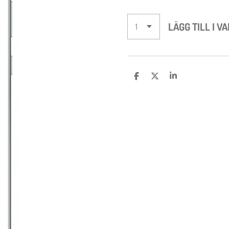
LÄGG TILL I V
D
D
D
E
E
E
L
L
L
A
A
A
M
E
D
S
I
G