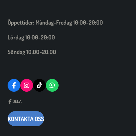
Öppettider: Måndag-Fredag 10:00-20;00
Lördag 10:00-20:00
Söndag 10:00-20:00
F
I
T
W
A
N
I
H
C
S
C
A
DELA
E
T
K
T
B
A
T
S
O
G
A
A
KONTAKTA OSS
O
R
C
P
K
A
K
P
M
O