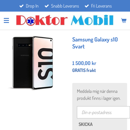
Drop In
Snabb Leverans
Fri Leverans
Hoppa
till
huvudinnehållet
Samsung Galaxy s10
Svart
1 500,00 kr
GRATIS frakt
Meddela mig när denna
produkt finns i lager igen.
SKICKA