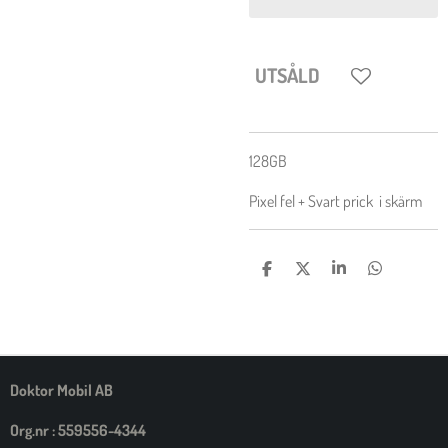
UTSÅLD
128GB
Pixel fel + Svart prick i skärm
D
D
D
D
E
E
E
E
L
L
L
L
A
A
A
A
M
E
D
S
Doktor Mobil AB
I
G
Org.nr : 559556-4344