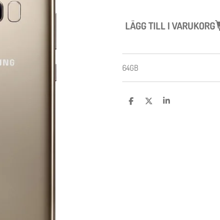
LÄGG TILL I VARUKORG
64GB
D
D
D
E
E
E
L
L
L
A
A
A
M
E
D
S
I
G