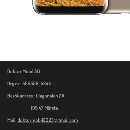
Doktor Mobil AB
Org.nr : 559556-4344
Besökadress : Diagonalen 2A
195 47 Märsta
Mail:
doktormobil2023@gmail.com