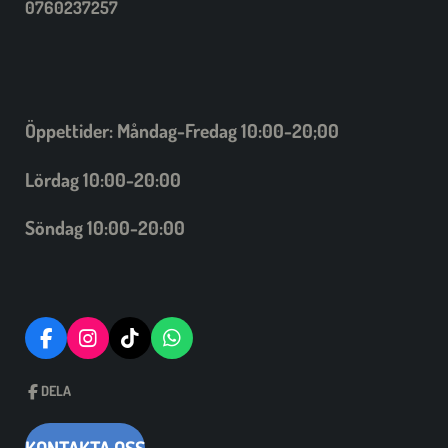
0760237257
Öppettider: Måndag-Fredag 10:00-20;00
Lördag 10:00-20:00
Söndag 10:00-20:00
F
I
T
W
A
N
I
H
C
S
C
A
DELA
E
T
K
T
B
A
T
S
O
G
A
A